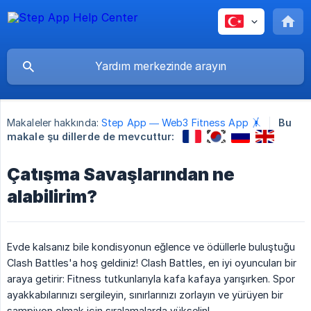
Makaleler hakkında:
Step App — Web3 Fitness App 🤸
Bu
makale şu dillerde de mevcuttur:
Çatışma Savaşlarından ne
alabilirim?
Evde kalsanız bile kondisyonun eğlence ve ödüllerle buluştuğu
Clash Battles'a hoş geldiniz! Clash Battles, en iyi oyuncuları bir
araya getirir: Fitness tutkunlarıyla kafa kafaya yarışırken. Spor
ayakkabılarınızı sergileyin, sınırlarınızı zorlayın ve yürüyen bir
şampiyon olmak için sıralamalarda yükselin!