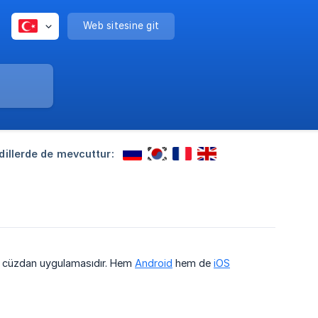
Web sitesine git
dillerde de mevcuttur:
ep cüzdan uygulamasıdır. Hem
Android
hem de
iOS