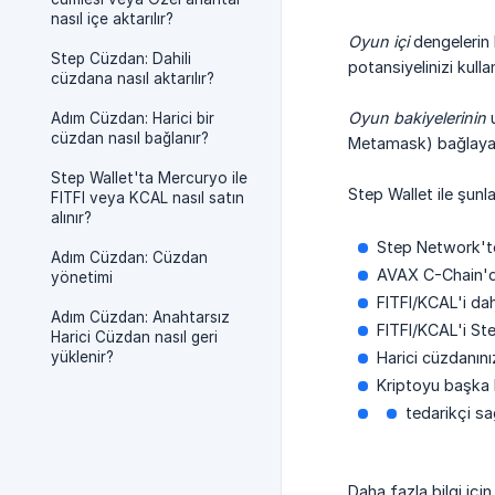
nasıl içe aktarılır?
Oyun içi
dengelerin b
Step Cüzdan: Dahili
potansiyelinizi kullan
cüzdana nasıl aktarılır?
Oyun bakiyelerinin
u
Adım Cüzdan: Harici bir
cüzdan nasıl bağlanır?
Metamask) bağlayabil
Step Wallet'ta Mercuryo ile
Step Wallet ile şunlar
FITFI veya KCAL nasıl satın
alınır?
Step Network'te 
Adım Cüzdan: Cüzdan
AVAX C-Chain'de
yönetimi
FITFI/KCAL'i dahi
Adım Cüzdan: Anahtarsız
FITFI/KCAL'i Ste
Harici Cüzdan nasıl geri
yüklenir?
Harici cüzdanını
Kriptoyu başka 
tedarikçi sa
Daha fazla bilgi içi