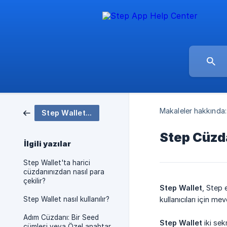
Makaleler hakkında:
Step Wallet - Yepyeni Cüzdan Uygulaması 📟
Step Cüzda
İlgili yazılar
Step Wallet'ta harici
cüzdanınızdan nasıl para
çekilir?
Step Wallet
, Step 
Step Wallet nasıl kullanılır?
kullanıcıları için mev
Adım Cüzdanı: Bir Seed
Step Wallet
iki sek
cümlesi veya Özel anahtar