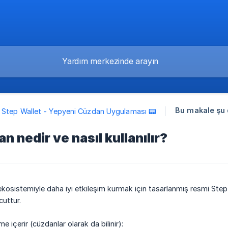
Bu makale şu 
Step Wallet - Yepyeni Cüzdan Uygulaması 📟
n nedir ve nasıl kullanılır?
ekosistemiyle daha iyi etkileşim kurmak için tasarlanmış resmi St
cuttur.
me içerir (cüzdanlar olarak da bilinir):