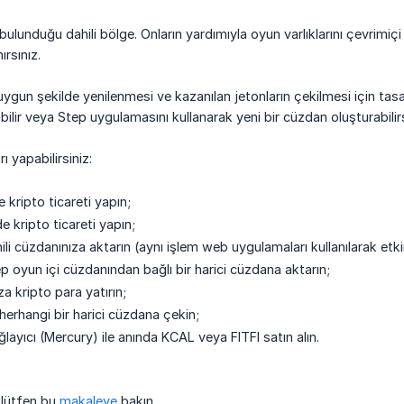
ulunduğu dahili bölge. Onların yardımıyla oyun varlıklarını çevrimiçi
ırsınız.
ygun şekilde yenilenmesi ve kazanılan jetonların çekilmesi için tas
ir veya Step uygulamasını kullanarak yeni bir cüzdan oluşturabilirs
ı yapabilirsiniz:
kripto ticareti yapın;
 kripto ticareti yapın;
li cüzdanınıza aktarın (aynı işlem web uygulamaları kullanılarak etkinle
p oyun içi cüzdanından bağlı bir harici cüzdana aktarın;
za kripto para yatırın;
herhangi bir harici cüzdana çekin;
ğlayıcı (Mercury) ile anında KCAL veya FITFI satın alın.
n lütfen bu
makaleye
bakın.