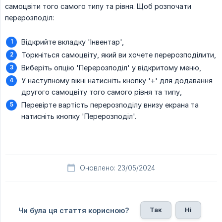
самоцвіти того самого типу та рівня. Щоб розпочати
перерозподіл:
Відкрийте вкладку 'Інвентар',
Торкніться самоцвіту, який ви хочете перерозподілити,
Виберіть опцію 'Перерозподіл' у відкритому меню,
У наступному вікні натисніть кнопку '+' для додавання
другого самоцвіту того самого рівня та типу,
Перевірте вартість перерозподілу внизу екрана та
натисніть кнопку 'Перерозподіл'.
Оновлено: 23/05/2024
Так
Ні
Чи була ця стаття корисною?