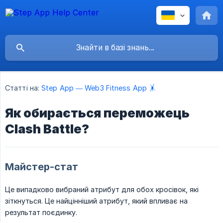
Статті на:
Step App — Web3 Fitness App 🤸
Як обирається переможець
Clash Battle?
Майстер-стат
Це випадково вибраний атрибут для обох кросівок, які
зіткнуться. Це найцінніший атрибут, який впливає на
результат поєдинку.