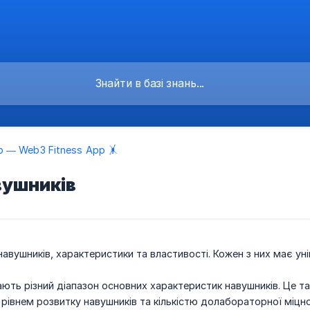
p — Web3 Fitness App 🤸
вушників
 навушників, характеристики та властивості. Кожен з них має ун
 мають різний діапазон основних характеристик навушників. Це 
 рівнем розвитку навушників та кількістю долабораторної міцно