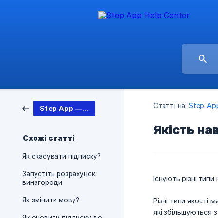
Статті на:
Step Ap
Step App — Web3 Fitness App 🤸
Якість на
Схожі статті
Як скасувати підписку?
Запустіть розрахунок
Існують різні типи
винагороди
Як змінити мову?
Різні типи якості
які збільшуються з
Як оновити підписку до