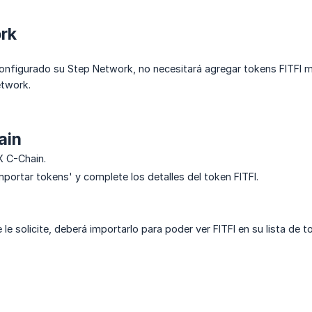
rk
onfigurado su Step Network, no necesitará agregar tokens FITFI 
etwork.
ain
 C-Chain.
mportar tokens' y complete los detalles del token FITFI.
le solicite, deberá importarlo para poder ver FITFI en su lista de t