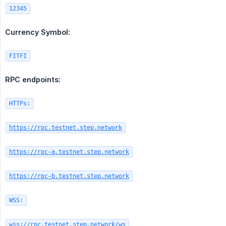
12345
Currency Symbol:
FITFI
RPC endpoints:
HTTPs:
https://rpc.testnet.step.network
https://rpc-a.testnet.step.network
https://rpc-b.testnet.step.network
WSS:
wss://rpc.testnet.step.network/ws