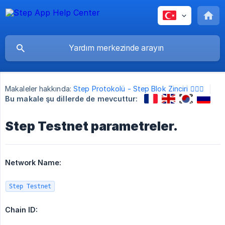
Makaleler hakkında:
Step Protokolü - Step Blok Zinciri 🏃🏻‍♀️
Bu makale şu dillerde de mevcuttur:
Step Testnet parametreler.
Network Name:
Step Testnet
Chain ID: