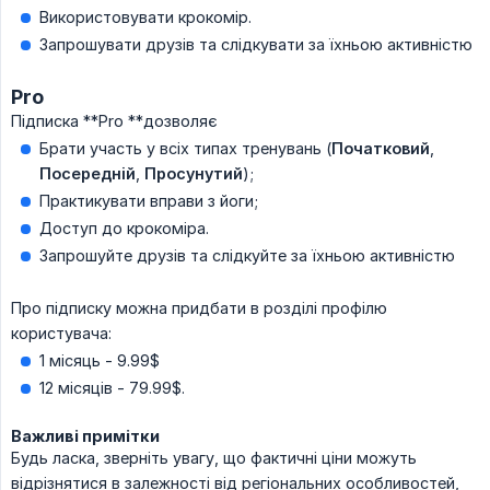
Використовувати крокомір.
Запрошувати друзів та слідкувати за їхньою активністю
Pro
Підписка **Pro **дозволяє
Брати участь у всіх типах тренувань (
Початковий
,
Посередній
,
Просунутий
);
Практикувати вправи з йоги;
Доступ до крокоміра.
Запрошуйте друзів та слідкуйте за їхньою активністю
Про підписку можна придбати в розділі профілю
користувача:
1 місяць - 9.99$
12 місяців - 79.99$.
Важливі примітки
Будь ласка, зверніть увагу, що фактичні ціни можуть
відрізнятися в залежності від регіональних особливостей,