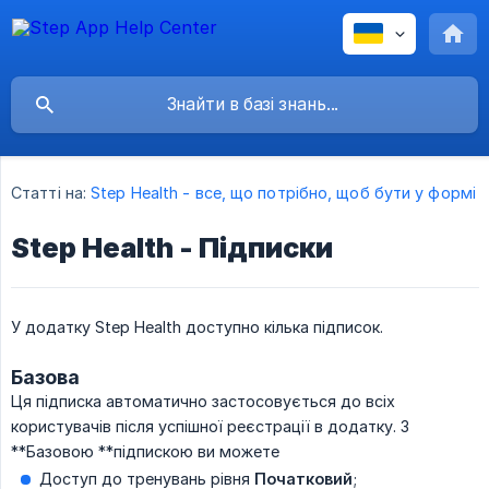
Статті на:
Step Health - все, що потрібно, щоб бути у формі
Step Health - Підписки
У додатку Step Health доступно кілька підписок.
Базова
Ця підписка автоматично застосовується до всіх
користувачів після успішної реєстрації в додатку. З
**Базовою **підпискою ви можете
Доступ до тренувань рівня
Початковий
;