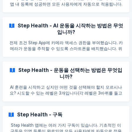
해 볼 수 있습니다. 앱이 유용하다고 생각되면 프로 구독으로 업
앱 내 등록에 성공하면 모든 사용자에게 자동으로 적용됩니다.
그레이드하여 확장된 기능을 이용할 수 있습니다. 여기에서 구
기본 **구독을 사용하면 다음을 수행할 수 있습니다: **초급 **
독 플랜에 대해 자세히 알아보세요. 주요 기능 ### 주요 기능 AI
레벨 운동에 액세스합니다; 걸음 수 트래커를 사용합니다. 친구
기반 운동: 고급 AI 기술로 구동되는 맞춤형 피트니스 루틴. 요가
초대 및 활동 모니터링 프로 프로 **정기구독을 사용하면 다음
Step Health - AI 운동을 시작하는 방법은 무엇
클래스: 초보자부터 상급자까지 모든 레벨에 적합한 다양한 수
을 수행할 수 있습니다: 모든 유형의 운동(초급, 중급, 고급)에
업. 친구 초대 및 활동 모니터링 참고 사항 StepHealth는 블록
입니까?
참여할 수 있습니다; 요가 운동 연습; 걸음 수 트래커에 액세스
체인
합니다. 친구 초대 및 활동 모니터링 프로 구독은 사용자 프로필
전제 조건 Step App에 카메라 액세스 권한을 부여했습니다. 카
섹션에서 구매할 수 있습니다: 1개월 - 9.99$ 12개월 - 79.99$
메라가 운동을 추적할 수 있도록 스마트폰을 배치했습니다. 위
중요 참고 사항 실제 가격은 구글 플레이와 앱스토어의 규제를
의 요구 사항을 확인하셨나요? 엄청난! 이제 이동할 준비가 되
받기 때문에 지역적 특성에 따라 달라질 수 있습니다.
었습니다. Step App을 열고 메인 화면으로 이동하세요. 'AI 운
동'을 탭하세요. 귀하에게 가장 적합한 프로그램을 선택하십시
Step Health - 운동을 선택하는 방법은 무엇입
오. 앱이 움직임을 추적할 수 있도록 카메라를 켜세요. 각 운동
니까?
은 5~6개의 운동과 3개의 랩으로 구성됩니다. 운동을 시작하기
전 올바른 운동방법을 확인할 수 있습니다. 또한: 운동을 시작하
AI 훈련을 시작하고 싶지만 어떤 것을 선택해야 할지 모르시나
면 카메라가 움직임을 어떻게 추적하는지 확인할 수 있습니다.
요? 시도할 수 있는 레벨은 3개입니다(각 레벨은 3바퀴를 돌고
각 반복은 AI 보조자가 분석하고 운동 기술을 향상시키는 방법
2분 휴식). 초보자 소요시간: 10분 운동: 점핑잭 10개 팔굽혀펴기
에 대한 권장 사항과 함께 화면에 점수가 표시됩니다. 점수가 높
10회(무릎 선택 가능) 스쿼트 10개 10 사이드 스텝 발 닿기(양쪽)
을수록 더 큰 보상을 받을 수 있습니다 각 랩 후에는 짧은 휴식
윗몸일으키기(복근) 10개 중급 소요시간: 25분 운동: 점핑잭 15
시간을 가질 수 있습니다. 최대 보상을 받으려면 모든 랩을 완
Step Health - 구독
개 푸시업 15개 스쿼트 15개 10 누워서 푸쉬업 무릎 높이 15개
다리 들어올리기(복근) 10회 고급의 소요시간: 30분 운동: 점핑
Step Health 앱에는 여러 가지 구독이 있습니다. 기초적인 이
잭 30개 팔굽혀펴기 20개 스쿼트 20개 무릎높이 30 10 누워서
구독은 인앱 등록이 완료되면 모든 사용자에게 자동으로 적용