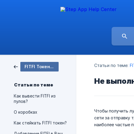
Статьи по теме:
F
FITFI Токен, Мост, Стейкинг & Награды 🪙
Не выполн
Статьи по теме
Как вывести FITFI из
пулов?
Чтобы получить лу
О коробках
сети за отправку 
Как стейкать FITFI токен?
наиболее частые п
Добавление FITFI в Ваш