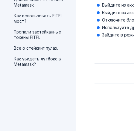
Выйдите из акк
Metamask
Выйдите из акк
Как использовать FITFI
Отключите бло
мост?
Используйте д
Пропали застейканные
Зайдите в реж
токены FITFI.
Все о стейкинг пулах.
Как увидеть лутбокс в
Metamask?