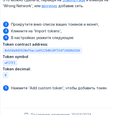
'Wrong Network', или
вручную
добавив сеть.
Прокрутите вниз список ваших токенов и монет,
Кликните на 'Import tokens',
В настройках укажите следующее:
Token contract address:
0xb58a9d5920af6ac1a9522b0b10f55df16686d1b6
Token symbol
wFITFI
Token decimal:
0
Нажмите 'Add custom token', чтобы добавить токен.
Последнее изменение: 20/03/2024