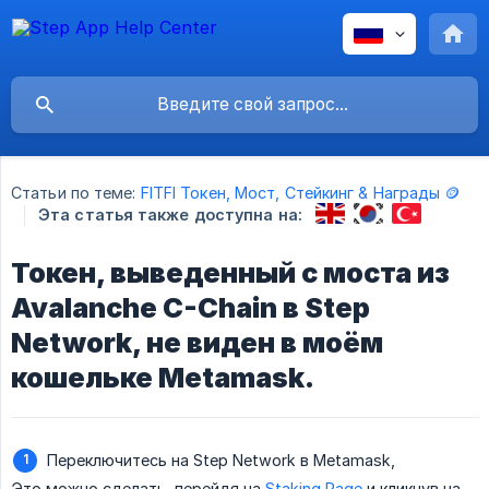
Статьи по теме:
FITFI Токен, Мост, Стейкинг & Награды 🪙
Эта статья также доступна на:
Токен, выведенный с моста из
Avalanche C-Chain в Step
Network, не виден в моём
кошельке Metamask.
Переключитесь на Step Network в Metamask,
Это можно сделать, перейдя на
Staking Page
и кликнув на