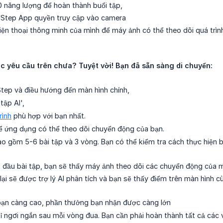
10 năng lượng để hoàn thành buổi tập,
 Step App quyền truy cập vào camera
điện thoại thông minh của mình để máy ảnh có thể theo dõi quá trìn
c yêu cầu trên chưa? Tuyệt vời! Bạn đã sẵn sàng di chuyển:
tep và điều hướng đến màn hình chính,
tập AI',
rình
phù hợp với bạn nhất.
ể ứng dụng có thể theo dõi chuyển động của bạn.
ao gồm 5-6 bài tập và 3 vòng. Bạn có thể kiểm tra cách thực hiện b
t đầu bài tập, bạn sẽ thấy máy ảnh theo dõi các chuyển động của m
 lại sẽ được trợ lý AI phân tích và bạn sẽ thấy điểm trên màn hình c
ạn càng cao, phần thưởng bạn nhận được càng lớn
ỉ ngơi ngắn sau mỗi vòng đua. Bạn cần phải hoàn thành tất cả các 