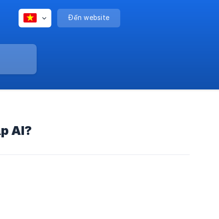
Đến website
ập AI?