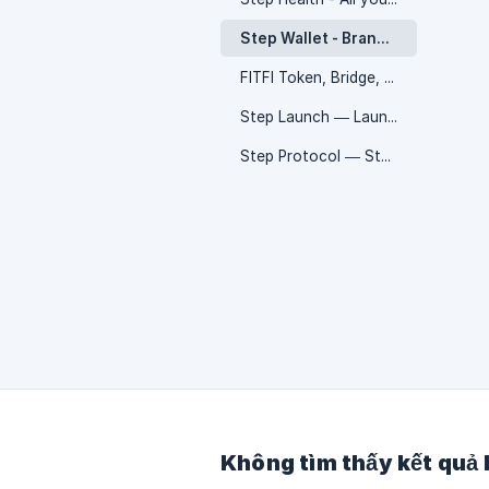
Step Wallet - Brand New Wallet App 📟
FITFI Token, Bridge, Staking & Rewards 🪙
Step Launch — Launchpad 🚀
Step Protocol — Step Blockchain 🏃🏻‍♀️
Không tìm thấy kết quả