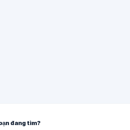
làm theo các bước sau: Mở phần Giao dịch (trong phần Ví bên ngoài)
Chọn ví bạn sẽ sử dụng để giao dịch Chọn mã thông báo từ danh
Xin lưu ý mạng blockchain tương ứng. Nhập số tiền Chọn mã thô
bạn muốn chu
 bạn đang tìm?