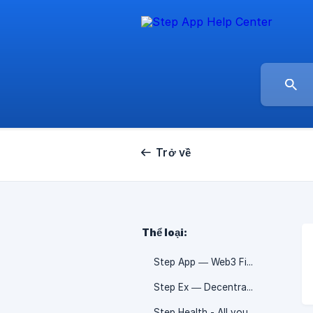
Trở về
Thể loại:
Step App — Web3 Fitness App 🤸
Step Ex — Decentralized Exchange 💸
Step Health - All you need to be fit