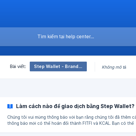
Step Wallet - Brand New Wallet App 📟
Bài viết:
Không mô tả
Làm cách nào để giao dịch bằng Step Wallet?
Chúng tôi vui mừng thông báo với bạn rằng chúng tôi đã thêm c
thông báo mới có thể hoán đổi thành FITFI và KCAL. Bạn có thể
chuyển đổi các mã thông báo đó thành FITFI và KCAL hoặc ngược
chỉ bằng cách sử dụng chức năng Giao dịch trong Step Wallet. Vui lòng