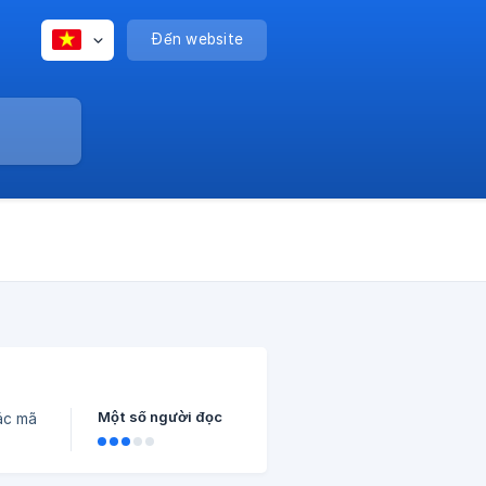
Đến website
Một số người đọc
ác mã
 lại,