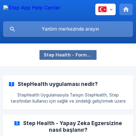
Step Health - Formda kalmak için ihtiyacınız olan tek şey
StepHealth uygulaması nedir?
StepHealth Uygulamasıyla Tanışın StepHealth, Step
tarafından kullanıcı için sağlık ve zindeliği geliştirmek üzere
tasarlanmış yenilikçi bir üründür. Bu uygulama ev içi
egzersizler, yoga dersleri ve bir adım izleyici içerir ve
doğrudan evinizden kapsamlı bir fitness deneyimi sağlar.
Step Health - Yapay Zeka Egzersizine
Fiziksel bir spor salonu üyeliğine veya belirli bir egzersiz
nasıl başlanır?
alanına gerek yoktur; sadece uygulamayı yükleyin ve daha