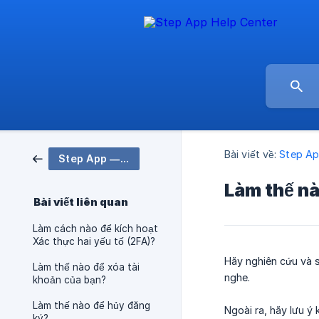
Bài viết về:
Step Ap
Step App — Web3 Fitness App 🤸
Làm thế nà
Bài viết liên quan
Làm cách nào để kích hoạt
Xác thực hai yếu tố (2FA)?
Hãy nghiên cứu và s
Làm thế nào để xóa tài
nghe.
khoản của bạn?
Làm thế nào để hủy đăng
Ngoài ra, hãy lưu ý
ký?